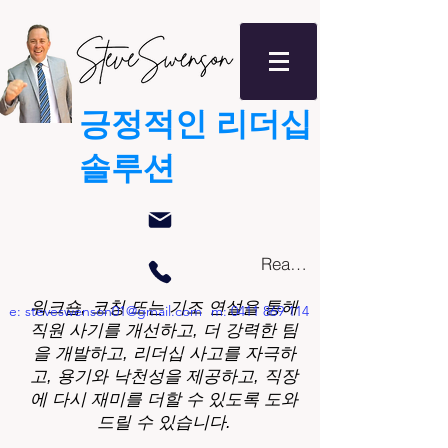
긍정적인 리더십
솔루션
Read More
워크숍, 코칭 또는 기조 연설을 통해
e:
steveswenson01@gmail.com
m:
0411 869 114
직원 사기를 개선하고, 더 강력한 팀
을 개발하고, 리더십 사고를 자극하
고, 용기와 낙천성을 제공하고, 직장
에 다시 재미를 더할 수 있도록 도와
드릴 수 있습니다.